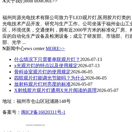
A
关于我们
bout usMORE>>
福州尚源光电技术有限公司致力于LED观片灯,医用胶片灯类的
光电技术产品开发、研究与生产工作。公司坐落于福州金山工
区，环境优美，交通便利，拥有近2000平方米的标准化厂房、
应的自动化生产设备及检测设备；成立了研发部、市场部、行
部、光学 ...
N
新闻中心
ews center
MORE>>
什么情况下只需要单联观片灯？
2026-07-13
x光观片灯的特点以及使用规定
2026-07-13
骨科诊室观片灯的使用规定
2026-06-05
四联观片灯能调光节能吗？为什么
2026-06-05
放射科观片灯对亮度的标准
2026-05-07
X射线胶片观片灯通用X光片阅读的原理
2026-05-07
地址：福州市仓山区冠浦路148号
备案号：
闽ICP备16020311号-1
技术支持：
百诚互联