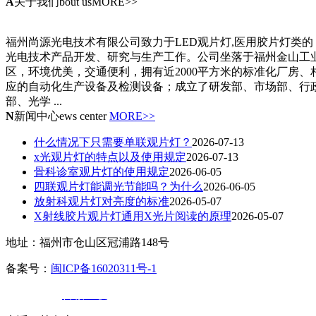
A
关于我们
bout usMORE>>
福州尚源光电技术有限公司致力于LED观片灯,医用胶片灯类的
光电技术产品开发、研究与生产工作。公司坐落于福州金山工
区，环境优美，交通便利，拥有近2000平方米的标准化厂房、
应的自动化生产设备及检测设备；成立了研发部、市场部、行
部、光学 ...
N
新闻中心
ews center
MORE>>
什么情况下只需要单联观片灯？
2026-07-13
x光观片灯的特点以及使用规定
2026-07-13
骨科诊室观片灯的使用规定
2026-06-05
四联观片灯能调光节能吗？为什么
2026-06-05
放射科观片灯对亮度的标准
2026-05-07
X射线胶片观片灯通用X光片阅读的原理
2026-05-07
地址：福州市仓山区冠浦路148号
备案号：
闽ICP备16020311号-1
技术支持：
百诚互联