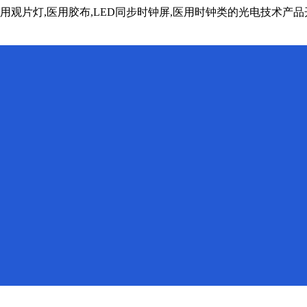
医用观片灯,医用胶布,LED同步时钟屏,医用时钟类的光电技术产品