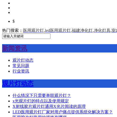
$
热门搜索：
医用观片灯
,
led医用观片灯
,
福建净化灯
,
净化灯具
,
室
新闻资讯
观片灯动态
常见问题
行业资讯
观片灯动态
什么情况下只需要单联观片灯？
x光观片灯的特点以及使用规定
X射线胶片观片灯通用X光片阅读的原理
LED医用观片灯厂家对用户痛点提供系统化解决方案？