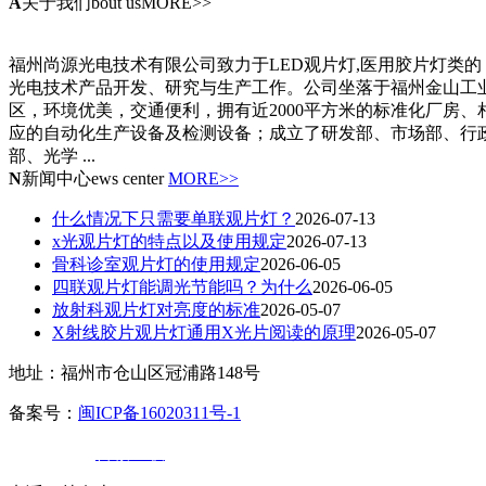
A
关于我们
bout usMORE>>
福州尚源光电技术有限公司致力于LED观片灯,医用胶片灯类的
光电技术产品开发、研究与生产工作。公司坐落于福州金山工
区，环境优美，交通便利，拥有近2000平方米的标准化厂房、
应的自动化生产设备及检测设备；成立了研发部、市场部、行
部、光学 ...
N
新闻中心
ews center
MORE>>
什么情况下只需要单联观片灯？
2026-07-13
x光观片灯的特点以及使用规定
2026-07-13
骨科诊室观片灯的使用规定
2026-06-05
四联观片灯能调光节能吗？为什么
2026-06-05
放射科观片灯对亮度的标准
2026-05-07
X射线胶片观片灯通用X光片阅读的原理
2026-05-07
地址：福州市仓山区冠浦路148号
备案号：
闽ICP备16020311号-1
技术支持：
百诚互联