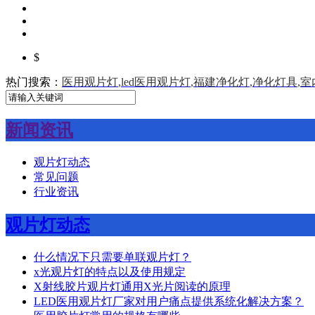
$
热门搜索：
医用观片灯
,
led医用观片灯
,
福建净化灯
,
净化灯具
,
室
新闻资讯
观片灯动态
常见问题
行业资讯
观片灯动态
什么情况下只需要单联观片灯？
x光观片灯的特点以及使用规定
X射线胶片观片灯通用X光片阅读的原理
LED医用观片灯厂家对用户痛点提供系统化解决方案？