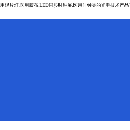
医用观片灯,医用胶布,LED同步时钟屏,医用时钟类的光电技术产品