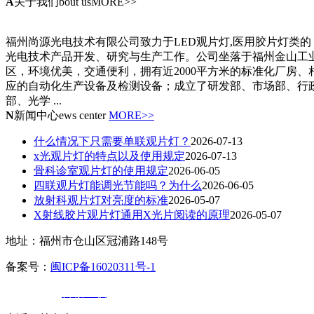
A
关于我们
bout usMORE>>
福州尚源光电技术有限公司致力于LED观片灯,医用胶片灯类的
光电技术产品开发、研究与生产工作。公司坐落于福州金山工
区，环境优美，交通便利，拥有近2000平方米的标准化厂房、
应的自动化生产设备及检测设备；成立了研发部、市场部、行
部、光学 ...
N
新闻中心
ews center
MORE>>
什么情况下只需要单联观片灯？
2026-07-13
x光观片灯的特点以及使用规定
2026-07-13
骨科诊室观片灯的使用规定
2026-06-05
四联观片灯能调光节能吗？为什么
2026-06-05
放射科观片灯对亮度的标准
2026-05-07
X射线胶片观片灯通用X光片阅读的原理
2026-05-07
地址：福州市仓山区冠浦路148号
备案号：
闽ICP备16020311号-1
技术支持：
百诚互联