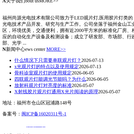
A
关于我们
bout usMORE>>
福州尚源光电技术有限公司致力于LED观片灯,医用胶片灯类的
光电技术产品开发、研究与生产工作。公司坐落于福州金山工
区，环境优美，交通便利，拥有近2000平方米的标准化厂房、
应的自动化生产设备及检测设备；成立了研发部、市场部、行
部、光学 ...
N
新闻中心
ews center
MORE>>
什么情况下只需要单联观片灯？
2026-07-13
x光观片灯的特点以及使用规定
2026-07-13
骨科诊室观片灯的使用规定
2026-06-05
四联观片灯能调光节能吗？为什么
2026-06-05
放射科观片灯对亮度的标准
2026-05-07
X射线胶片观片灯通用X光片阅读的原理
2026-05-07
地址：福州市仓山区冠浦路148号
备案号：
闽ICP备16020311号-1
技术支持：
百诚互联