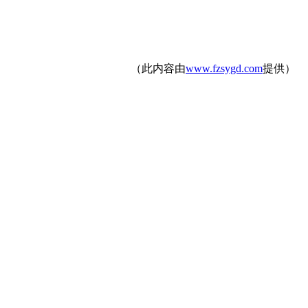
（此内容由
www.fzsygd.com
提供）