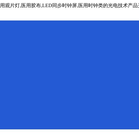
医用观片灯,医用胶布,LED同步时钟屏,医用时钟类的光电技术产品