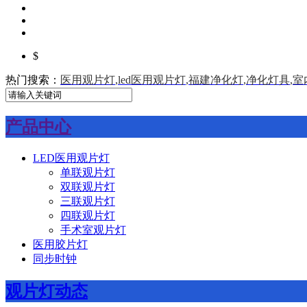
$
热门搜索：
医用观片灯
,
led医用观片灯
,
福建净化灯
,
净化灯具
,
室
产品中心
LED医用观片灯
单联观片灯
双联观片灯
三联观片灯
四联观片灯
手术室观片灯
医用胶片灯
同步时钟
观片灯动态