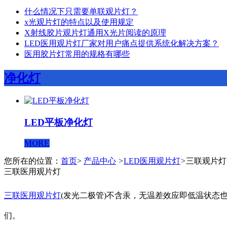
什么情况下只需要单联观片灯？
x光观片灯的特点以及使用规定
X射线胶片观片灯通用X光片阅读的原理
LED医用观片灯厂家对用户痛点提供系统化解决方案？
医用胶片灯常用的规格有哪些
净化灯
LED平板净化灯
MORE
您所在的位置：
首页
>
产品中心
>
LED医用观片灯
>
三联观片灯
三联医用观片灯
三联医用观片灯
(发光二极管)不含汞，无温差效应即低温状态
们。