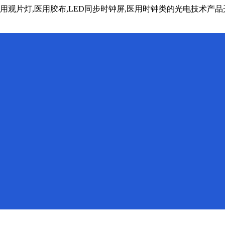
医用观片灯,医用胶布,LED同步时钟屏,医用时钟类的光电技术产品