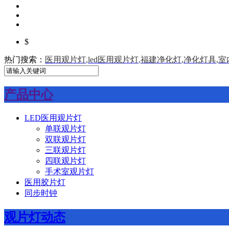
$
热门搜索：
医用观片灯
,
led医用观片灯
,
福建净化灯
,
净化灯具
,
室
产品中心
LED医用观片灯
单联观片灯
双联观片灯
三联观片灯
四联观片灯
手术室观片灯
医用胶片灯
同步时钟
观片灯动态