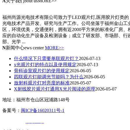
A
关于我们
bout usMORE>>
福州尚源光电技术有限公司致力于LED观片灯,医用胶片灯类的
光电技术产品开发、研究与生产工作。公司坐落于福州金山工
区，环境优美，交通便利，拥有近2000平方米的标准化厂房、
应的自动化生产设备及检测设备；成立了研发部、市场部、行
部、光学 ...
N
新闻中心
ews center
MORE>>
什么情况下只需要单联观片灯？
2026-07-13
x光观片灯的特点以及使用规定
2026-07-13
骨科诊室观片灯的使用规定
2026-06-05
四联观片灯能调光节能吗？为什么
2026-06-05
放射科观片灯对亮度的标准
2026-05-07
X射线胶片观片灯通用X光片阅读的原理
2026-05-07
地址：福州市仓山区冠浦路148号
备案号：
闽ICP备16020311号-1
技术支持：
百诚互联