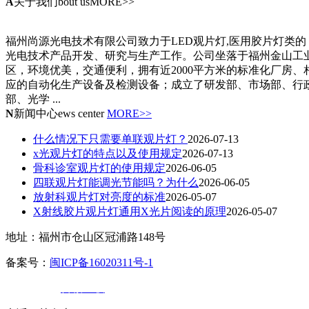
A
关于我们
bout usMORE>>
福州尚源光电技术有限公司致力于LED观片灯,医用胶片灯类的
光电技术产品开发、研究与生产工作。公司坐落于福州金山工
区，环境优美，交通便利，拥有近2000平方米的标准化厂房、
应的自动化生产设备及检测设备；成立了研发部、市场部、行
部、光学 ...
N
新闻中心
ews center
MORE>>
什么情况下只需要单联观片灯？
2026-07-13
x光观片灯的特点以及使用规定
2026-07-13
骨科诊室观片灯的使用规定
2026-06-05
四联观片灯能调光节能吗？为什么
2026-06-05
放射科观片灯对亮度的标准
2026-05-07
X射线胶片观片灯通用X光片阅读的原理
2026-05-07
地址：福州市仓山区冠浦路148号
备案号：
闽ICP备16020311号-1
技术支持：
百诚互联